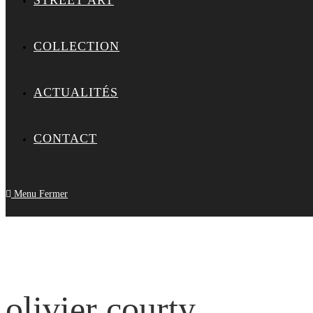
STREET ART
COLLECTION
ACTUALITÉS
CONTACT
Menu
Fermer
olivier courty