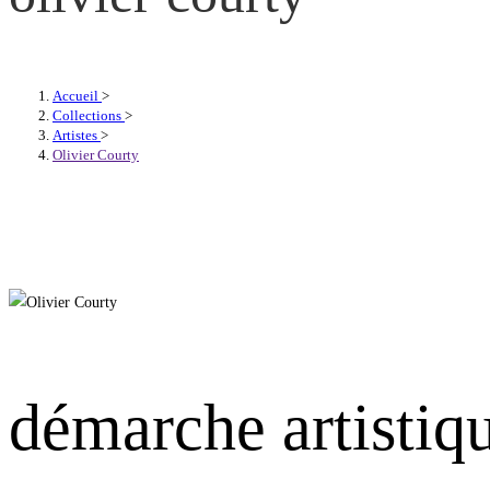
Accueil
>
Collections
>
Artistes
>
Olivier Courty
démarche artistiq