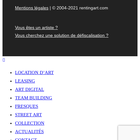
Mentions légales
| © 2004-2021 rentingart.com
Vous êtes un artiste ?
Vous cherchez une solution de défiscalisation ?
LOCATION D’ART
LEASING
ART DIGITAL
TEAM BUILDING
FRESQUES
STREET ART
COLLECTION
ACTUALITÉS