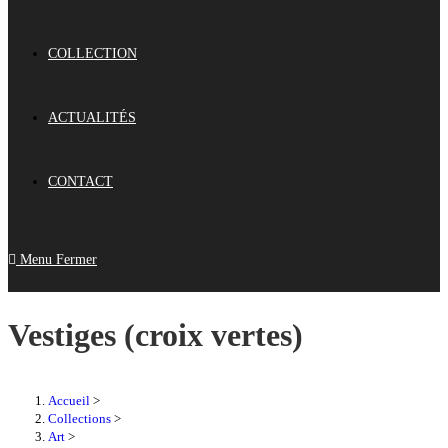
COLLECTION
ACTUALITÉS
CONTACT
Menu
Fermer
Vestiges (croix vertes)
Accueil
>
Collections
>
Art
>