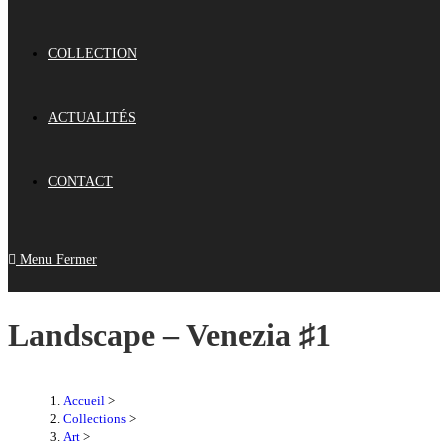
COLLECTION
ACTUALITÉS
CONTACT
Menu
Fermer
Landscape – Venezia ♯1
Accueil
>
Collections
>
Art
>