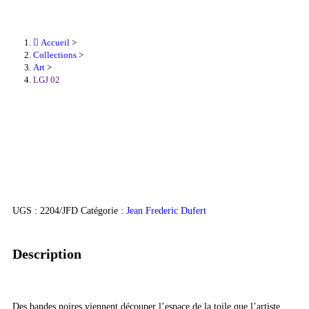
Accueil
>
Collections
>
Art
>
LGJ 02
UGS :
2204/JFD
Catégorie :
Jean Frederic Dufert
Description
Des bandes noires viennent découper l’espace de la toile que l’artiste