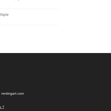
tiple
 rentingart.com
e ?