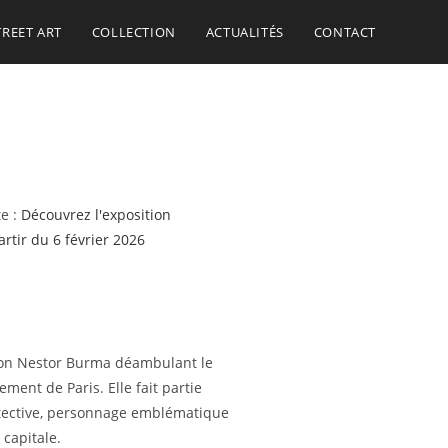
TREET ART
COLLECTION
ACTUALITÉS
CONTACT
te :
Découvrez l'exposition
rtir du 6 février 2026
tion Nestor Burma déambulant le
ment de Paris. Elle fait partie
étective, personnage emblématique
 capitale.