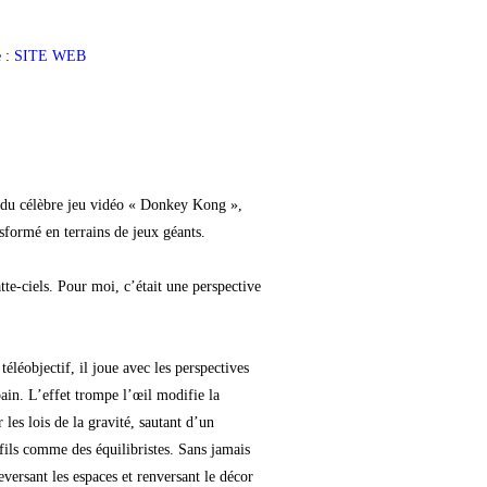
e :
SITE WEB
e du célèbre jeu vidéo « Donkey Kong »,
sformé en terrains de jeux géants.
tte-ciels. Pour moi, c’était une perspective
léobjectif, il joue avec les perspectives
ain. L’effet trompe l’œil modifie la
les lois de la gravité, sautant d’un
 fils comme des équilibristes. Sans jamais
leversant les espaces et renversant le décor