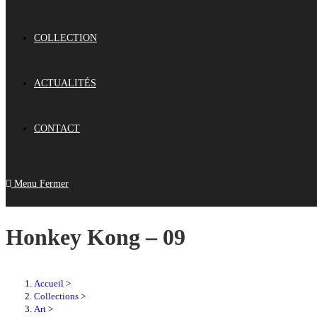
COLLECTION
ACTUALITÉS
CONTACT
Menu
Fermer
Honkey Kong – 09
Accueil
>
Collections
>
Art
>