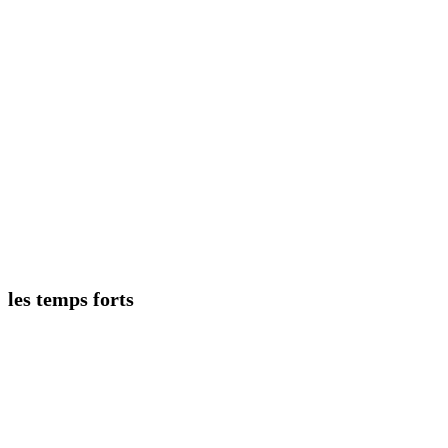
SAND
LA TUILE
les temps forts
le week-end
d'ouverture