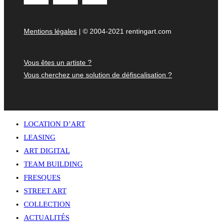
Mentions légales
| © 2004-2021 rentingart.com
Vous êtes un artiste ?
Vous cherchez une solution de défiscalisation ?
LOCATION D’ART
LEASING
ART DIGITAL
TEAM BUILDING
FRESQUES
STREET ART
COLLECTION
ACTUALITÉS